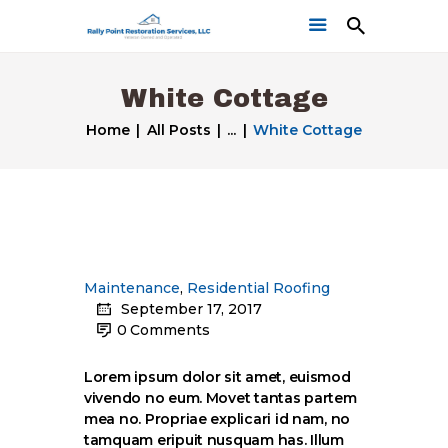
White Cottage
Home
All Posts
...
White Cottage
Home
Get a Free Quote
Our Work
Maintenance
,
Residential Roofing
September 17, 2017
0
Comments
Lorem ipsum dolor sit amet, euismod
vivendo no eum. Movet tantas partem
mea no. Propriae explicari id nam, no
tamquam eripuit nusquam has. Illum